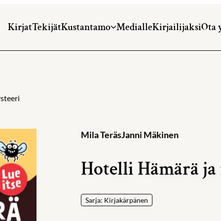
Kirjat
Tekijät
Kustantamo
Medialle
Kirjailijaksi
Ota 
steeri
Mila Teräs
Janni Mäkinen
Hotelli Hämärä j
Sarja: Kirjakärpänen