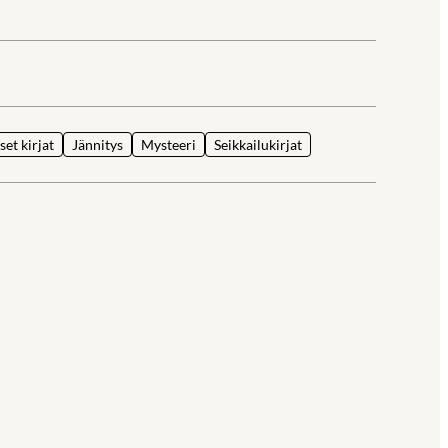
la
et kirjat
Jännitys
Mysteeri
Seikkailukirjat