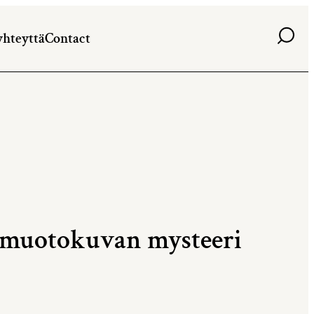
Haku
yhteyttä
Contact
a muotokuvan mysteeri