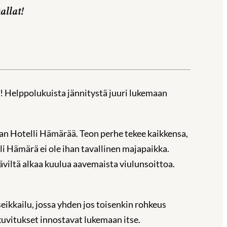
allat!
! Helppolukuista jännitystä juuri lukemaan
an Hotelli Hämärää. Teon perhe tekee kaikkensa,
lli Hämärä ei ole ihan tavallinen majapaikka.
äviltä alkaa kuulua aavemaista viulunsoittoa.
eikkailu, jossa yhden jos toisenkin rohkeus
 kuvitukset innostavat lukemaan itse.