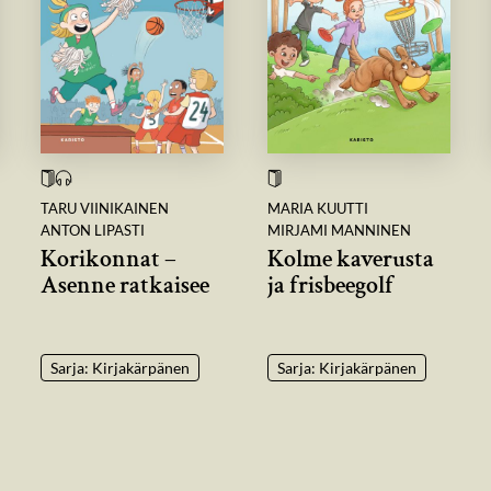
TARU VIINIKAINEN
MARIA KUUTTI
ANTON LIPASTI
MIRJAMI MANNINEN
Korikonnat –
Kolme kaverusta
Asenne ratkaisee
ja frisbeegolf
Sarja: Kirjakärpänen
Sarja: Kirjakärpänen