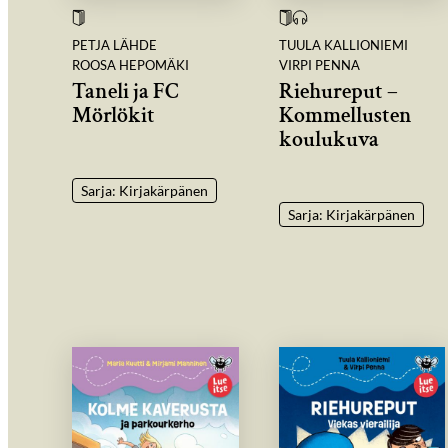
PETJA LÄHDE
TUULA KALLIONIEMI
ROOSA HEPOMÄKI
VIRPI PENNA
Taneli ja FC
Riehureput –
Mörlökit
Kommellusten
koulukuva
Sarja: Kirjakärpänen
Sarja: Kirjakärpänen