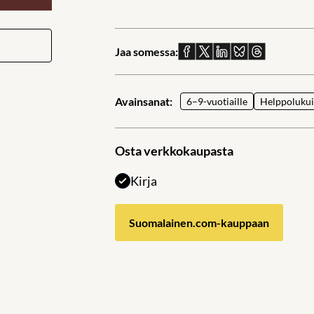
Jaa somessa:
Jaa
Jaa
Jaa
Jaa
Jaa
Facebookissa
X:ssä
Linkedinissä
Blueskyssä
sähköpostil
Avainsanat:
6–9-vuotiaille
Helppolukuis
Osta verkkokaupasta
Kirja
Suomalainen.com-kauppaan