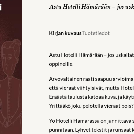
Astu Hotelli Hämärään – jos usk
Kirjan kuvaus
Tuotetiedot
Astu Hotelli Hämärään – jos uskallat
oppineille.
Arvovaltainen raati saapuu arvioima
että vieraat viihtyisivät, mutta Hote
Eräästä taulusta katoaa kuva, ja käyt
Yrittääkö joku pelotella vieraat pois?
Yö Hotelli Hämärässä on jännittävä s
punnitaan. Lyhyet tekstit ja runsaat