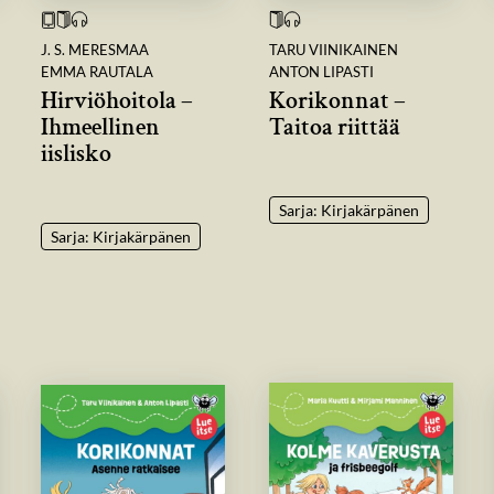
J. S. MERESMAA
TARU VIINIKAINEN
EMMA RAUTALA
ANTON LIPASTI
Hirviöhoitola –
Korikonnat –
Ihmeellinen
Taitoa riittää
iislisko
Sarja: Kirjakärpänen
Sarja: Kirjakärpänen