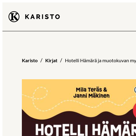
Siirry
Karisto
suoraan
sisältöön
Karisto
Kirjat
Hotelli Hämärä ja muotokuvan my