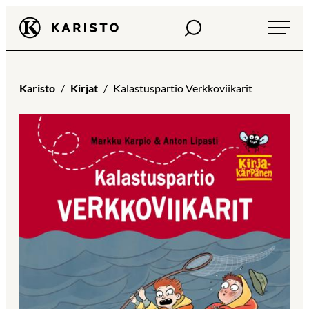
Siirry
Haku
Karisto
suoraan
sisältöön
Karisto
Kirjat
Kalastuspartio Verkkoviikarit