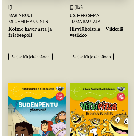
MARIA KUUTTI
J. S. MERESMAA
MIRJAMI MANNINEN
EMMA RAUTALA
Kolme kaverusta ja
Hirviöhoitola – Vikkelä
frisbeegolf
vetikko
Sarja: Kirjakärpänen
Sarja: Kirjakärpänen