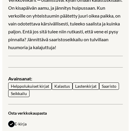
On kisapäivän aamu, ja jännitys huipussaan. Kun
verkoille on yhteistuumin päätetty juuri oikea paikka, on
vain odotettava kärsivällisesti, tuleeko saalista ja kuinka
paljon. Entä jos sitä tulee niin rutkasti, että vene ei pysy
pinnalla? Jännittävä saaristoseikkailu on tulvillaan
huumoria ja kalajuttuja!
Avainsanat:
Helppolukuiset kirjat
Kalastus
Lastenkirjat
Saaristo
Seikkailu
Osta verkkokaupasta
E-kirja