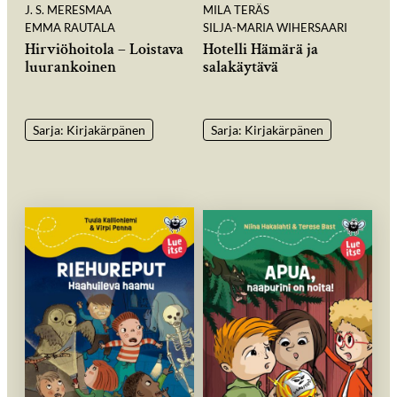
J. S. MERESMAA
MILA TERÄS
EMMA RAUTALA
SILJA-MARIA WIHERSAARI
Hirviöhoitola – Loistava
Hotelli Hämärä ja
luurankoinen
salakäytävä
Sarja: Kirjakärpänen
Sarja: Kirjakärpänen