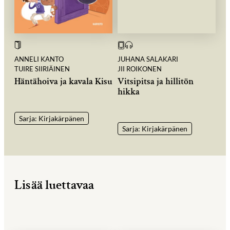
ANNELI KANTO
JUHANA SALAKARI
TUIRE SIIRIÄINEN
JII ROIKONEN
Häntähoiva ja kavala Kisu
Vitsipitsa ja hillitön
hikka
Sarja: Kirjakärpänen
Sarja: Kirjakärpänen
Lisää luettavaa