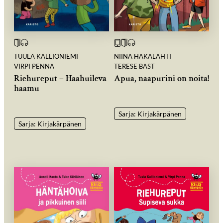
TUULA KALLIONIEMI
NIINA HAKALAHTI
VIRPI PENNA
TERESE BAST
Riehureput – Haahuileva
Apua, naapurini on noita!
haamu
Sarja: Kirjakärpänen
Sarja: Kirjakärpänen