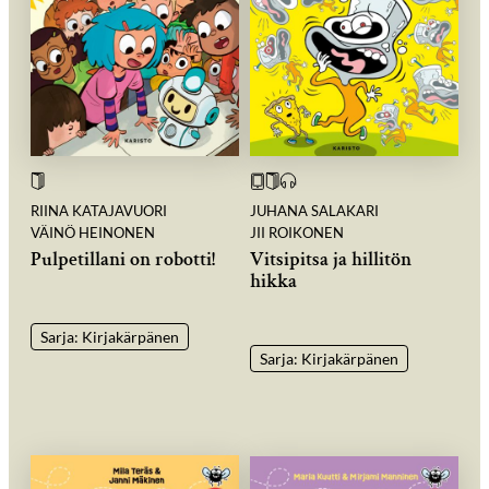
RIINA KATAJAVUORI
JUHANA SALAKARI
VÄINÖ HEINONEN
JII ROIKONEN
Pulpetillani on robotti!
Vitsipitsa ja hillitön
hikka
Sarja: Kirjakärpänen
Sarja: Kirjakärpänen