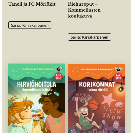
Taneli ja FC Mörlökit
Riehureput –
Kommellusten
koulukuva
Sarja: Kirjakärpänen
Sarja: Kirjakärpänen