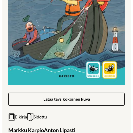
Lataa täysikokoinen kuva
E-kirja
Sidottu
Markku Karpio
Anton Lipasti