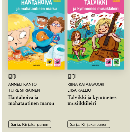
ANNELI KANTO
RIINA KATAJAVUORI
TUIRE SIIRIÄINEN
LIISA KALLIO
Häntähoiva ja
Talvikki ja kymmenes
mahatautinen marsu
musiikkileiri
Sarja: Kirjakärpänen
Sarja: Kirjakärpänen