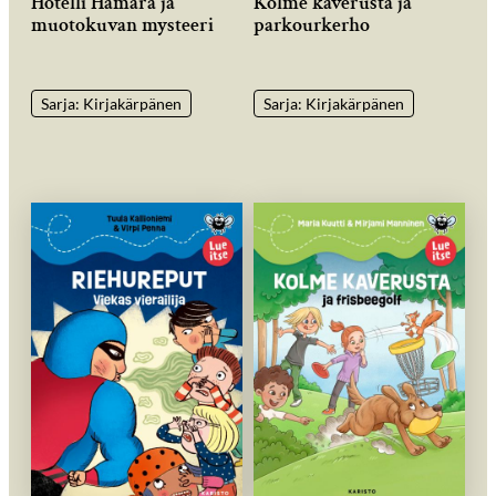
Hotelli Hämärä ja
Kolme kaverusta ja
muotokuvan mysteeri
parkourkerho
Sarja: Kirjakärpänen
Sarja: Kirjakärpänen