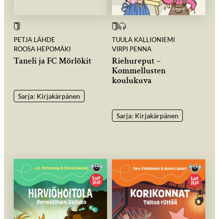
PETJA LÄHDE
TUULA KALLIONIEMI
ROOSA HEPOMÄKI
VIRPI PENNA
Taneli ja FC Mörlökit
Riehureput –
Kommellusten
koulukuva
Sarja: Kirjakärpänen
Sarja: Kirjakärpänen