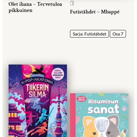
Olet ihana – Tervetuloa
pikkuinen
Futistähdet – Mbappé
Sarja: Futistähdet
Osa 7