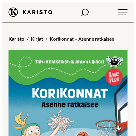
Siirry
Haku
Karisto
suoraan
sisältöön
Karisto
Kirjat
Korikonnat – Asenne ratkaisee