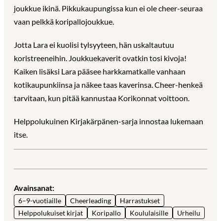
joukkue ikinä. Pikkukaupungissa kun ei ole cheer-seuraa
vaan pelkkä koripallojoukkue.
Jotta Lara ei kuolisi tylsyyteen, hän uskaltautuu
koristreeneihin. Joukkuekaverit ovatkin tosi kivoja!
Kaiken lisäksi Lara pääsee harkkamatkalle vanhaan
kotikaupunkiinsa ja näkee taas kaverinsa. Cheer-henkeä
tarvitaan, kun pitää kannustaa Korikonnat voittoon.
Helppolukuinen Kirjakärpänen-sarja innostaa lukemaan
itse.
Avainsanat:
6–9-vuotiaille
Cheerleading
Harrastukset
Helppolukuiset kirjat
Koripallo
Koululaisille
Urheilu