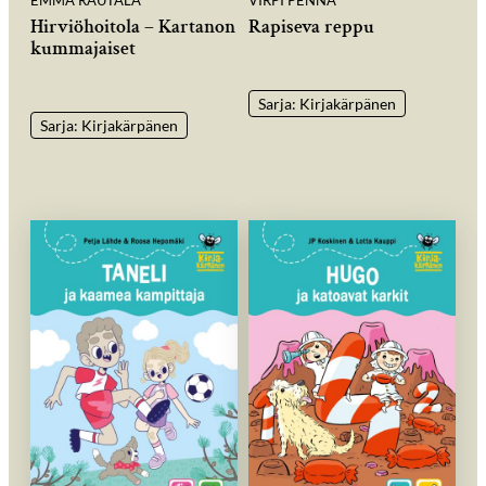
Hirviöhoitola – Kartanon
Rapiseva reppu
kummajaiset
Sarja: Kirjakärpänen
Sarja: Kirjakärpänen