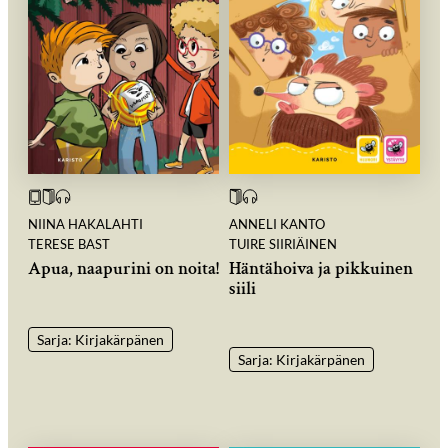
NIINA HAKALAHTI
ANNELI KANTO
TERESE BAST
TUIRE SIIRIÄINEN
Apua, naapurini on noita!
Häntähoiva ja pikkuinen
siili
Sarja: Kirjakärpänen
Sarja: Kirjakärpänen