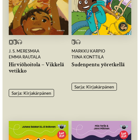
J. S. MERESMAA
MARKKU KARPIO
EMMA RAUTALA
TIINA KONTTILA
Hirviöhoitola – Vikkelä
Sudenpentu yöretkellä
vetikko
Sarja: Kirjakärpänen
Sarja: Kirjakärpänen