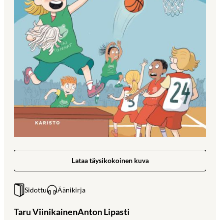
Lataa täysikokoinen kuva
Sidottu
Äänikirja
Taru Viinikainen
Anton Lipasti