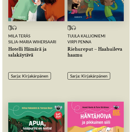
MILA TERÄS
TUULA KALLIONIEMI
SILJA-MARIA WIHERSAARI
VIRPI PENNA
Hotelli Hämärä ja
Riehureput – Haahuileva
salakäytävä
haamu
Sarja: Kirjakärpänen
Sarja: Kirjakärpänen