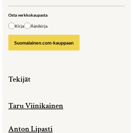
Osta verkkokaupasta
Kirja
Äänikirja
Suomalainen.com-kauppaan
Tekijät
Taru Viinikainen
Anton Lipasti