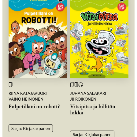
RIINA KATAJAVUORI
JUHANA SALAKARI
VÄINÖ HEINONEN
JII ROIKONEN
Pulpetillani on robotti!
Vitsipitsa ja hillitön
hikka
Sarja: Kirjakärpänen
Sarja: Kirjakärpänen