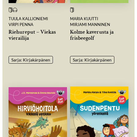
TUULA KALLIONIEMI
MARIA KUUTTI
VIRPI PENNA
MIRJAMI MANNINEN
Riehureput – Viekas
Kolme kaverusta ja
vierailija
frisbeegolf
Sarja: Kirjakärpänen
Sarja: Kirjakärpänen