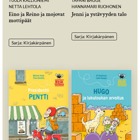
TUULA KALLIONIEMI
TAPANI BAGGE
NETTA LEHTOLA
HANNAMARI RUOHONEN
Eino ja Reino ja mojovat
Jenni ja ystävyyden talo
mottipäät
Sarja: Kirjakärpänen
Sarja: Kirjakärpänen