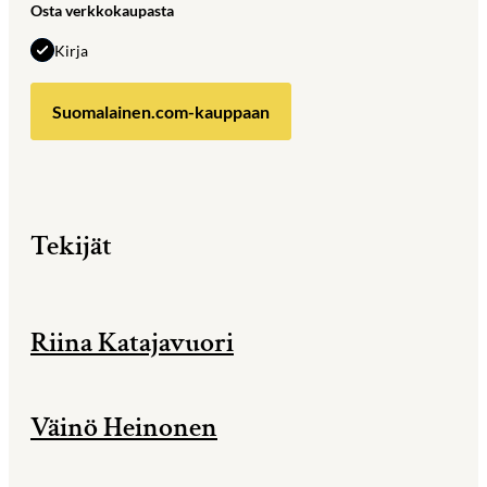
Osta verkkokaupasta
Kirja
Suomalainen.com-kauppaan
Tekijät
Riina Katajavuori
Väinö Heinonen