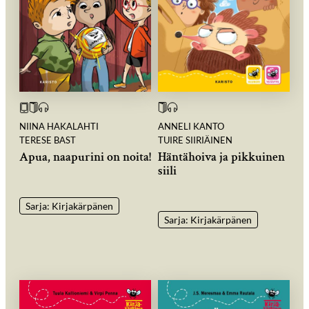
NIINA HAKALAHTI
ANNELI KANTO
TERESE BAST
TUIRE SIIRIÄINEN
Apua, naapurini on noita!
Häntähoiva ja pikkuinen
siili
Sarja: Kirjakärpänen
Sarja: Kirjakärpänen