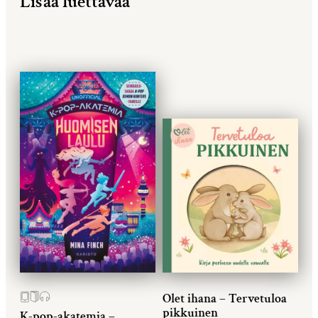
Lisää luettavaa
Olet ihana – Tervetuloa
pikkuinen
K-pop-akatemia –