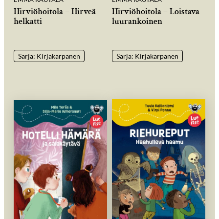
Hirviöhoitola – Hirveä
Hirviöhoitola – Loistava
helkatti
luurankoinen
Sarja: Kirjakärpänen
Sarja: Kirjakärpänen