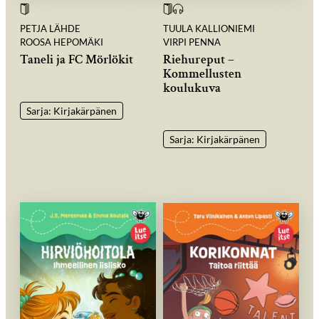
PETJA LÄHDE
TUULA KALLIONIEMI
ROOSA HEPOMÄKI
VIRPI PENNA
Taneli ja FC Mörlökit
Riehureput –
Kommellusten
koulukuva
Sarja: Kirjakärpänen
Sarja: Kirjakärpänen