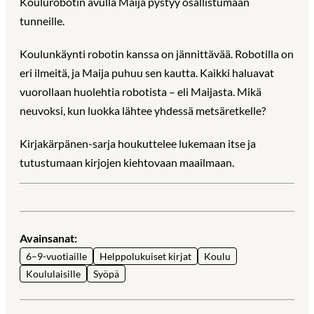
Koulurobotin avulla Maija pystyy osallistumaan
tunneille.
Koulunkäynti robotin kanssa on jännittävää. Robotilla on
eri ilmeitä, ja Maija puhuu sen kautta. Kaikki haluavat
vuorollaan huolehtia robotista – eli Maijasta. Mikä
neuvoksi, kun luokka lähtee yhdessä metsäretkelle?
Kirjakärpänen-sarja houkuttelee lukemaan itse ja
tutustumaan kirjojen kiehtovaan maailmaan.
Avainsanat:
6–9-vuotiaille
Helppolukuiset kirjat
Koulu
Koululaisille
Syöpä