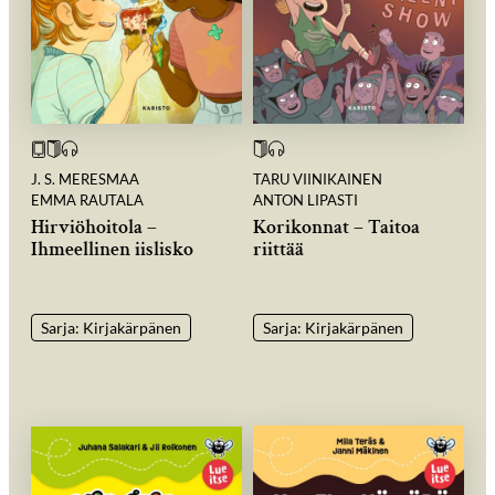
J. S. MERESMAA
TARU VIINIKAINEN
EMMA RAUTALA
ANTON LIPASTI
Hirviöhoitola –
Korikonnat – Taitoa
Ihmeellinen iislisko
riittää
Sarja: Kirjakärpänen
Sarja: Kirjakärpänen