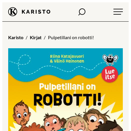
Siirry
Haku
Karisto
suoraan
sisältöön
Karisto
Kirjat
Pulpetillani on robotti!