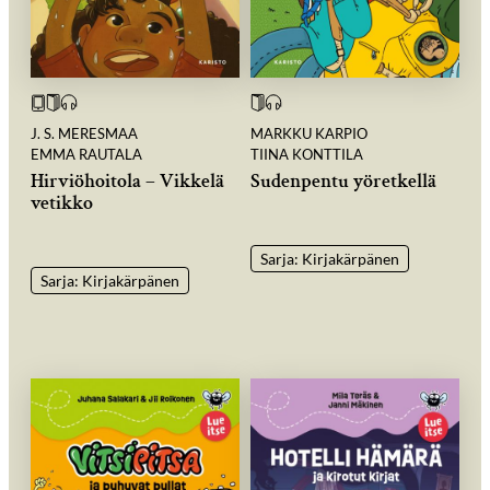
J. S. MERESMAA
MARKKU KARPIO
EMMA RAUTALA
TIINA KONTTILA
Hirviöhoitola – Vikkelä
Sudenpentu yöretkellä
vetikko
Sarja: Kirjakärpänen
Sarja: Kirjakärpänen