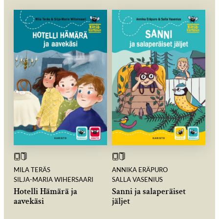
MILA TERÄS
ANNIKA ERÄPURO
SILJA-MARIA WIHERSAARI
SALLA VASENIUS
Hotelli Hämärä ja
Sanni ja salaperäiset
aavekäsi
jäljet