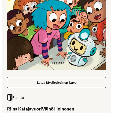
Lataa täysikokoinen kuva
Sidottu
Riina Katajavuori
Väinö Heinonen