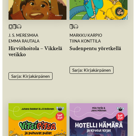
J. S. MERESMAA
MARKKU KARPIO
EMMA RAUTALA
TIINA KONTTILA
Hirviöhoitola – Vikkelä
Sudenpentu yöretkellä
vetikko
Sarja: Kirjakärpänen
Sarja: Kirjakärpänen