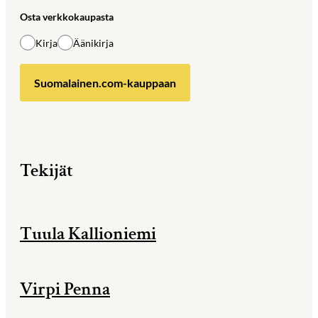
Osta verkkokaupasta
Kirja
Äänikirja
Suomalainen.com-kauppaan
Tekijät
Tuula Kallioniemi
Virpi Penna