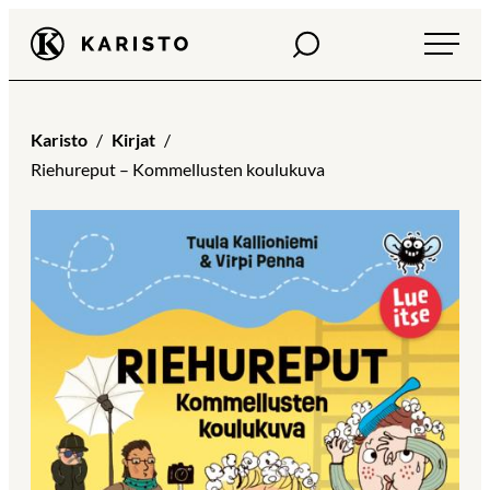
Siirry
Haku
Karisto
suoraan
sisältöön
Karisto
Kirjat
Riehureput – Kommellusten koulukuva