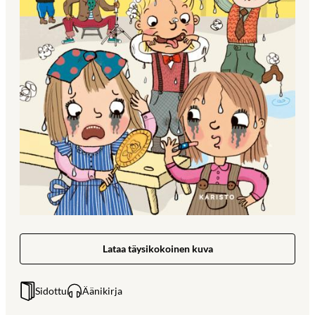
Lataa täysikokoinen kuva
Sidottu
Äänikirja