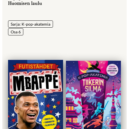
Huomisen laulu
Sarja: K-pop-akatemia
Osa 6