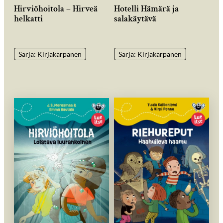
Hirviöhoitola – Hirveä
Hotelli Hämärä ja
helkatti
salakäytävä
Sarja: Kirjakärpänen
Sarja: Kirjakärpänen