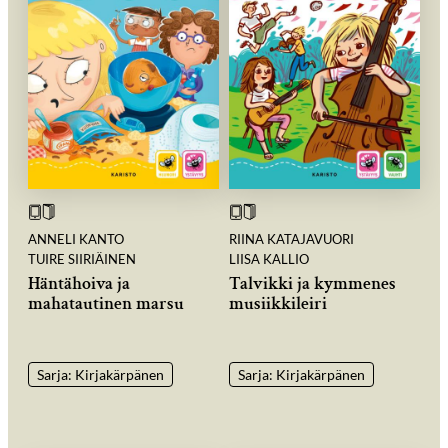
ANNELI KANTO
RIINA KATAJAVUORI
TUIRE SIIRIÄINEN
LIISA KALLIO
Häntähoiva ja
Talvikki ja kymmenes
mahatautinen marsu
musiikkileiri
Sarja: Kirjakärpänen
Sarja: Kirjakärpänen