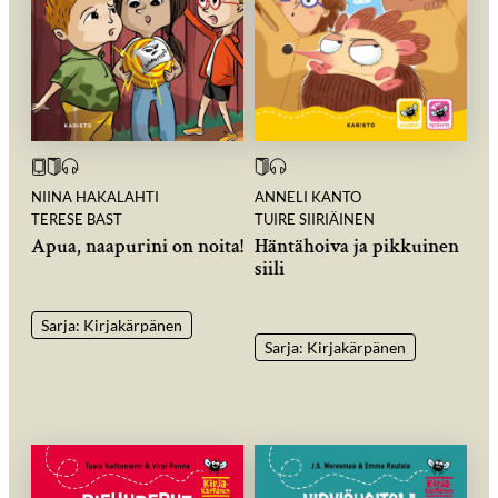
NIINA HAKALAHTI
ANNELI KANTO
TERESE BAST
TUIRE SIIRIÄINEN
Apua, naapurini on noita!
Häntähoiva ja pikkuinen
siili
Sarja: Kirjakärpänen
Sarja: Kirjakärpänen