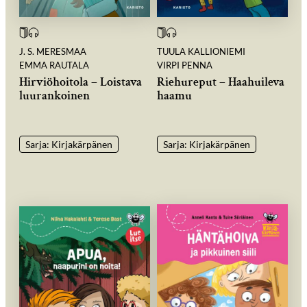
J. S. MERESMAA
TUULA KALLIONIEMI
EMMA RAUTALA
VIRPI PENNA
Hirviöhoitola – Loistava
Riehureput – Haahuileva
luurankoinen
haamu
Sarja: Kirjakärpänen
Sarja: Kirjakärpänen