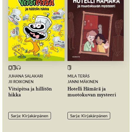
JUHANA SALAKARI
MILA TERÄS
JII ROIKONEN
JANNI MÄKINEN
Vitsipitsa ja hillitön
Hotelli Hämärä ja
hikka
muotokuvan mysteeri
Sarja: Kirjakärpänen
Sarja: Kirjakärpänen