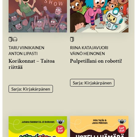
TARU VIINIKAINEN
RIINA KATAJAVUORI
ANTON LIPASTI
VÄINÖ HEINONEN
Korikonnat – Taitoa
Pulpetillani on robotti!
riittää
Sarja: Kirjakärpänen
Sarja: Kirjakärpänen