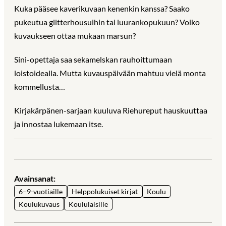
Kuka pääsee kaverikuvaan kenenkin kanssa? Saako
pukeutua glitterhousuihin tai luurankopukuun? Voiko
kuvaukseen ottaa mukaan marsun?
Sini-opettaja saa sekamelskan rauhoittumaan
loistoidealla. Mutta kuvauspäivään mahtuu vielä monta
kommellusta…
Kirjakärpänen-sarjaan kuuluva Riehureput hauskuuttaa
ja innostaa lukemaan itse.
Avainsanat:
6–9-vuotiaille
Helppolukuiset kirjat
Koulu
Koulukuvaus
Koululaisille