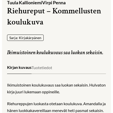
Tuula Kallioniemi
Virpi Penna
Riehureput – Kommellusten
koulukuva
Sarja: Kirjakärpänen
Ikimuistoinen koulukuvaus saa luokan sekaisin.
Kirjan kuvaus
Tuotetiedot
Ikimuistoinen koulukuvaus saa luokan sekaisin. Hulvaton
kirja juuri lukemaan oppineille.
Riehureppujen luokasta otetaan koulukuva. Amandalla ja
hänen luokkakavereillaan menevät heti pasmat sekaisin.