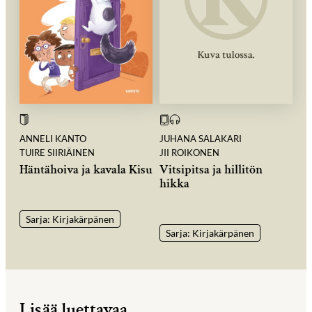
ANNELI KANTO
JUHANA SALAKARI
TUIRE SIIRIÄINEN
JII ROIKONEN
Häntähoiva ja kavala Kisu
Vitsipitsa ja hillitön
hikka
Sarja: Kirjakärpänen
Sarja: Kirjakärpänen
Lisää luettavaa