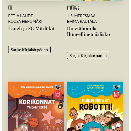
PETJA LÄHDE
J. S. MERESMAA
ROOSA HEPOMÄKI
EMMA RAUTALA
Taneli ja FC Mörlökit
Hirviöhoitola –
Ihmeellinen iislisko
Sarja: Kirjakärpänen
Sarja: Kirjakärpänen