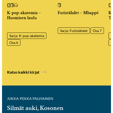
K-pop-akatemia –
Futistähdet – Mbappé
K-
Huomisen laulu
Ti
Sarja: Futistähdet
Osa 7
Sarja: K-pop-akatemia
S
Osa 6
O
Katso kaikki kirjat
JUKKA-PEKKA PALVIAINEN
Silmät auki, Kosonen