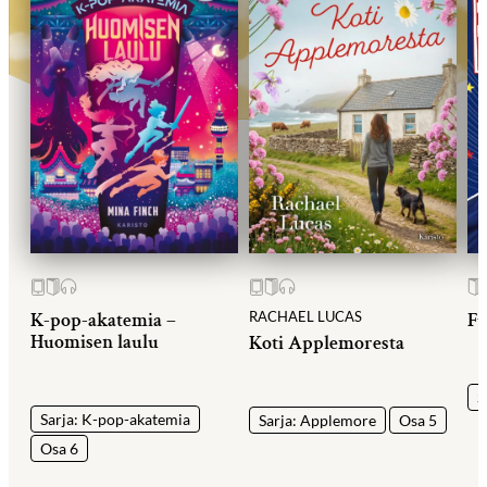
K-pop-akatemia –
RACHAEL LUCAS
Fu
Huomisen laulu
Koti Applemoresta
S
Sarja: K-pop-akatemia
Sarja: Applemore
Osa 5
Osa 6