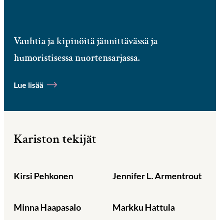
Vauhtia ja kipinöitä jännittävässä ja
humoristisessa nuortensarjassa.
Lue lisää
Kariston tekijät
Kirsi Pehkonen
Jennifer L. Armentrout
Minna Haapasalo
Markku Hattula