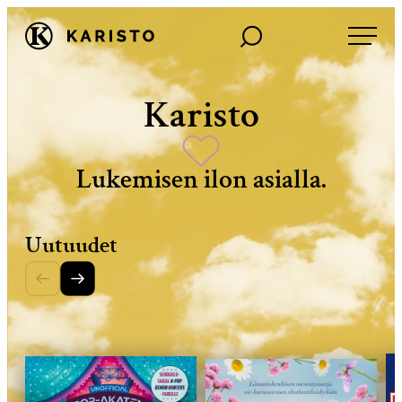
Siirry
Haku
Karisto
suoraan
sisältöön
Karisto
Lukemisen ilon asialla.
Uutuudet