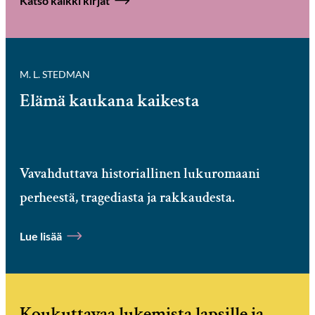
Katso kaikki kirjat
M. L. STEDMAN
Elämä kaukana kaikesta
Vavahduttava historiallinen lukuromaani
Hyppää
karusellisisällön
perheestä, tragediasta ja rakkaudesta.
yli
seuraavaan
Lue lisää
sisältöön
Koukuttavaa lukemista lapsille ja