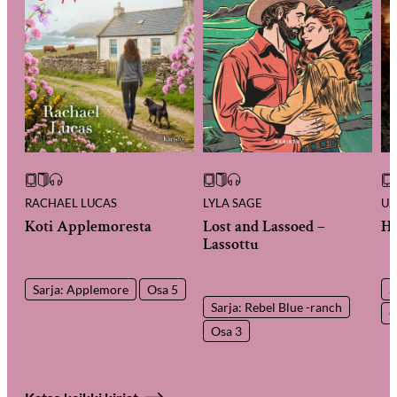
RACHAEL LUCAS
LYLA SAGE
U.
Koti Applemoresta
Lost and Lassoed –
Hä
Lassottu
Sarja: Applemore
Osa 5
S
Sarja: Rebel Blue -ranch
O
Osa 3