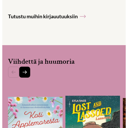
Hyppää
karusellisisällön
Tutustu muihin kirjauutuuksiin
yli
seuraavaan
sisältöön
Viihdettä ja huumoria